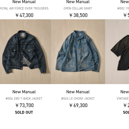
New Manual
New Manual
New
ROYAL AIR FORCE OVER TROUSERS
OPEN COLLAR SHIRT
#002 19
￥47,300
￥38,500
￥5
New Manual
New Manual
New
#006 2ND T-BACK JACKET
#024 LE CHORE JACKET
VINTAGE
￥73,700
￥69,300
￥2
SOLD OUT
SO