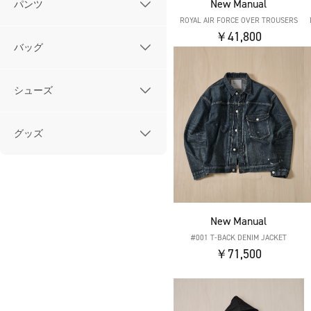
New Manual
パンツ
ROYAL AIR FORCE OVER TROUSERS
￥41,800
バッグ
シューズ
グッズ
New Manual
#001 T-BACK DENIM JACKET
￥71,500