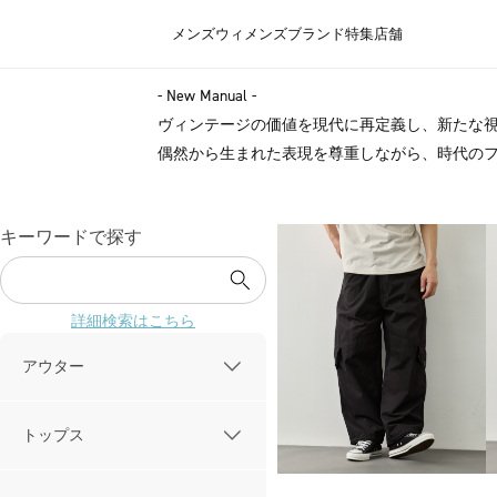
メンズ
ウィメンズ
ブランド
特集
店舗
- New Manual -
ヴィンテージの価値を現代に再定義し、新たな
偶然から生まれた表現を尊重しながら、時代の
キーワードで探す
詳細検索はこちら
アウター
トップス