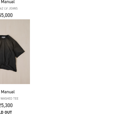
 Manual
42 LV JEANS
5,000
 Manual
 WASHED TEE
5,300
LD OUT