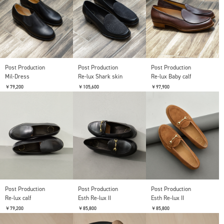
Post Production
Post Production
Post Production
Mil-Dress
Re-lux Shark skin
Re-lux Baby calf
￥79,200
￥105,600
￥97,900
Post Production
Post Production
Post Production
Re-lux calf
Esth Re-lux Ⅱ
Esth Re-lux II
￥79,200
￥85,800
￥85,800