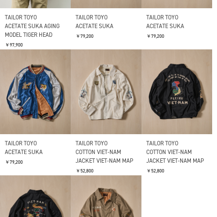
TAILOR TOYO
TAILOR TOYO
TAILOR TOYO
ACETATE SUKA AGING
ACETATE SUKA
ACETATE SUKA
MODEL TIGER HEAD
￥79,200
￥79,200
￥97,900
TAILOR TOYO
TAILOR TOYO
TAILOR TOYO
ACETATE SUKA
COTTON VIET-NAM
COTTON VIET-NAM
JACKET VIET-NAM MAP
JACKET VIET-NAM MAP
￥79,200
￥52,800
￥52,800