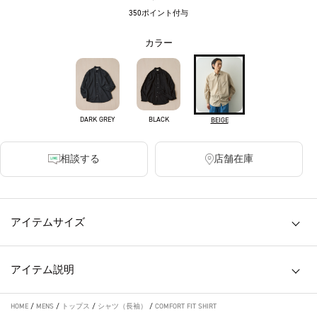
350ポイント付与
カラー
DARK GREY
BLACK
BEIGE
相談する
店舗在庫
アイテムサイズ
アイテム説明
HOME
/
MENS
/
トップス
/
シャツ（長袖）
/
COMFORT FIT SHIRT