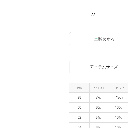
36
相談する
アイテムサイズ
inch
ウエスト
ヒップ
28
77cm
97cm
30
80cm
100cm
32
84cm
104cm
34
88cm
108cm