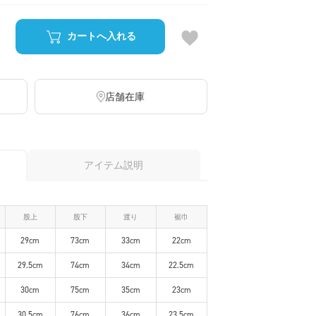
カートへ入れる
店舗在庫
アイテム説明
股上
股下
渡り
裾巾
29cm
73cm
33cm
22cm
29.5cm
74cm
34cm
22.5cm
30cm
75cm
35cm
23cm
30.5cm
76cm
36cm
23.5cm