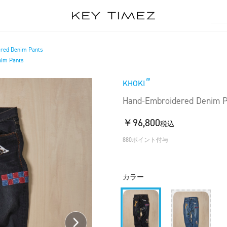
red Denim Pants
nim Pants
KHOKI
Hand-Embroidered Denim P
￥96,800
税込
880ポイント付与
カラー