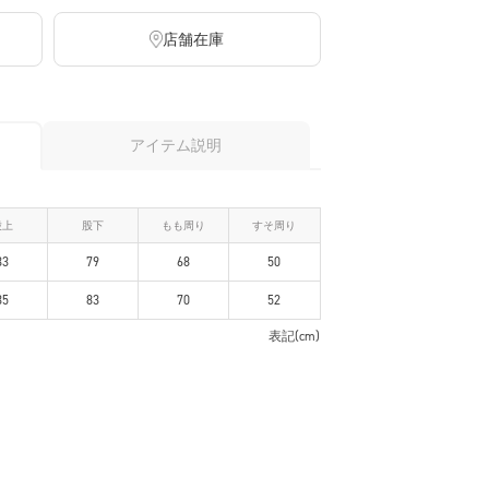
店舗在庫
アイテム説明
股上
股下
もも周り
すそ周り
33
79
68
50
35
83
70
52
表記(cm)