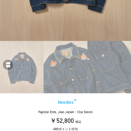
Needles
Papillon Emb. Jean Jacket - 12oz Denim
￥52,800
税込
480ポイント付与