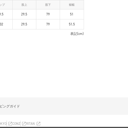
ップ
股上
股下
裾幅
9.5
29.5
79
51
02
29.5
79
51.5
表記(cm)
ピングガイド
OKYO
CONZ
RITAN