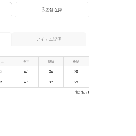
店舗在庫
アイテム説明
股上
股下
腿幅
裾幅
35
67
36
28
36
69
37
29
表記(cm)