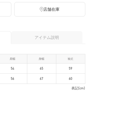
店舗在庫
アイテム説明
肩幅
身幅
袖丈
54
65
59
56
67
60
表記(cm)