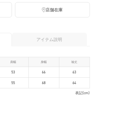
店舗在庫
アイテム説明
肩幅
身幅
袖丈
53
66
63
55
68
64
表記(cm)