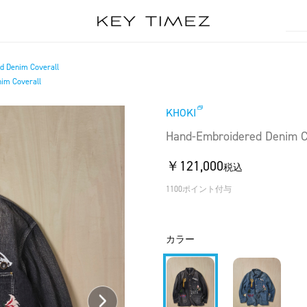
d Denim Coverall
im Coverall
KHOKI
Hand-Embroidered Denim C
￥121,000
税込
1100ポイント付与
カラー