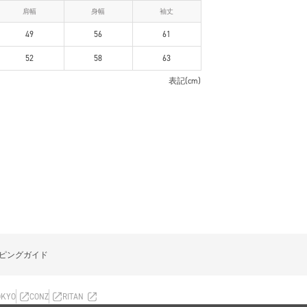
肩幅
身幅
袖丈
49
56
61
52
58
63
表記(cm)
ピングガイド
OKYO
CONZ
RITAN