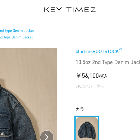
2nd Type Denim Jacket
nd Type Denim Jacket
blurhmsROOTSTOCK
13.5oz 2nd Type Denim Jac
￥56,100
税込
510ポイント付与
カラー