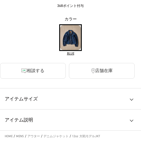
368ポイント付与
カラー
BLUE
相談する
店舗在庫
アイテムサイズ
アイテム説明
HOME
/
MENS
/
アウター
/
デニムジャケット
/
12oz 大戦モデルJKT