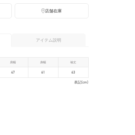
店舗在庫
アイテム説明
肩幅
身幅
袖丈
47
61
63
表記(cm)