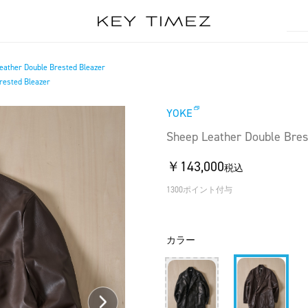
eather Double Brested Bleazer
rested Bleazer
YOKE
Sheep Leather Double Bres
￥143,000
税込
1300ポイント付与
カラー