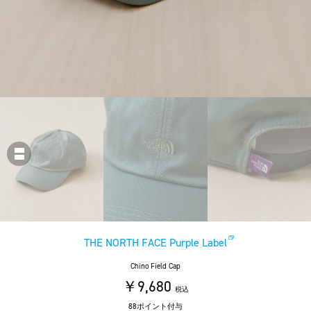
THE NORTH FACE Purple Label
Chino Field Cap
￥9,680
税込
88ポイント付与