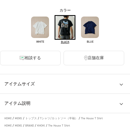
カラー
WHITE
BLUE
BLACK
相談する
店舗在庫
アイテムサイズ
アイテム説明
HOME
/
MENS
/
トップス
/
Tシャツ/カットソー（半袖）
/
The House T Shirt
HOME
/
MENS
/
BRAND
/
KHOKI
/
The House T Shirt