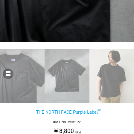
THE NORTH FACE Purple Label
8oz Field Pocket Tee
￥8,800
税込