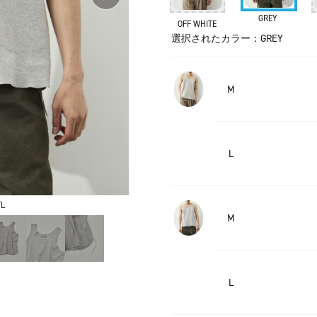
GREY
OFF WHITE
選択されたカラー：GREY
M
L
L
M
L