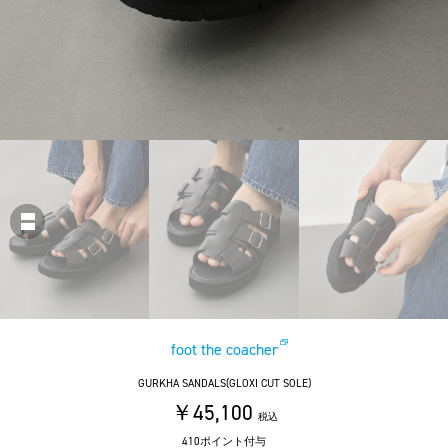
foot the coacher
GURKHA SANDALS(GLOXI CUT SOLE)
￥45,100
税込
410ポイント付与