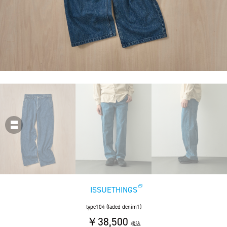
ISSUETHINGS
type104 (faded denim1)
￥38,500
税込