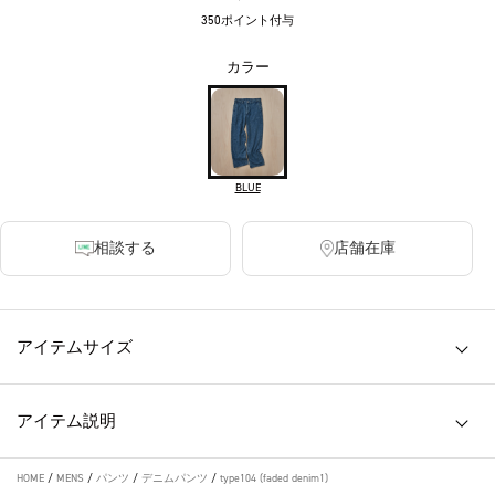
350ポイント付与
カラー
BLUE
相談する
店舗在庫
アイテムサイズ
アイテム説明
HOME
/
MENS
/
パンツ
/
デニムパンツ
/
type104 (faded denim1)