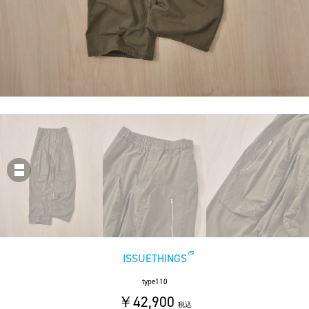
ISSUETHINGS
type110
￥42,900
税込