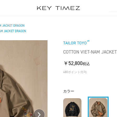
M JACKET DRAGON
AM JACKET DRAGON
TAILOR TOYO
COTTON VIET-NAM JACKE
￥52,800
税込
480ポイント付与
カラー