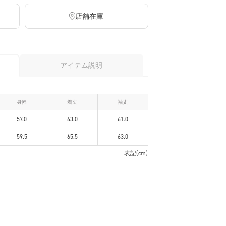
店舗在庫
アイテム説明
身幅
着丈
袖丈
57.0
63.0
61.0
59.5
65.5
63.0
表記(cm)