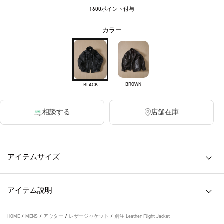
1600ポイント付与
カラー
BROWN
BLACK
相談する
店舗在庫
アイテムサイズ
アイテム説明
HOME
/
MENS
/
アウター
/
レザージャケット
/
別注 Leather Flight Jacket