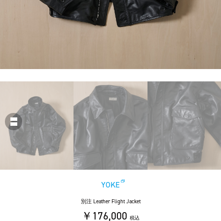
YOKE
別注 Leather Flight Jacket
￥176,000
税込