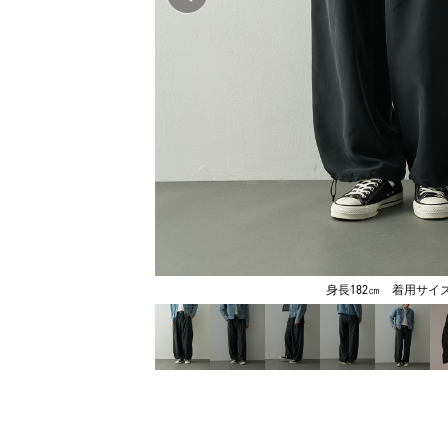
身長182㎝ 着用サイズ