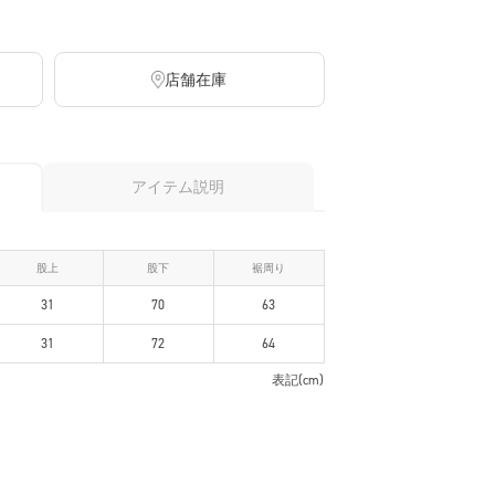
店舗在庫
アイテム説明
股上
股下
裾周り
31
70
63
31
72
64
表記(cm)