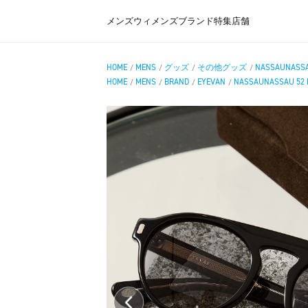
メンズ
ウィメンズ
ブランド
特集
店舗
HOME
MENS
グッズ
その他グッズ
NASSAUNASSA
/
/
/
/
HOME
MENS
BRAND
EYEVAN
NASSAUNASSAU 52 
/
/
/
/