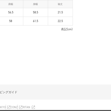
肩幅
身幅
袖丈
56.5
58.5
21.5
58
61.5
22.5
表記(cm)
ピングガイド
OKYO
CONZ
RITAN