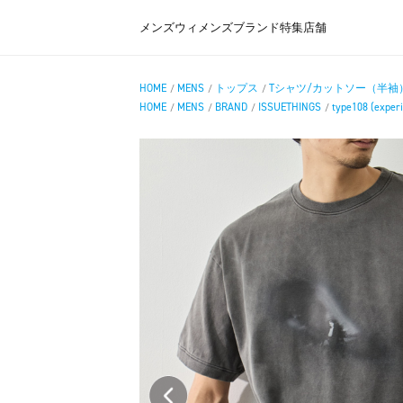
メンズ
ウィメンズ
ブランド
特集
店舗
HOME
MENS
トップス
Tシャツ/カットソー（半袖
/
/
/
HOME
MENS
BRAND
ISSUETHINGS
type108 (exper
/
/
/
/