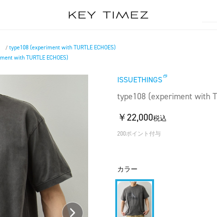
）
type108 (experiment with TURTLE ECHOES)
/
iment with TURTLE ECHOES)
ISSUETHINGS
type108 (experiment with
￥22,000
税込
200ポイント付与
カラー