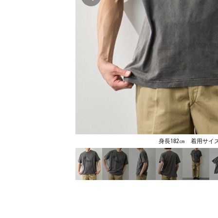
身長182㎝ 着用サイズ