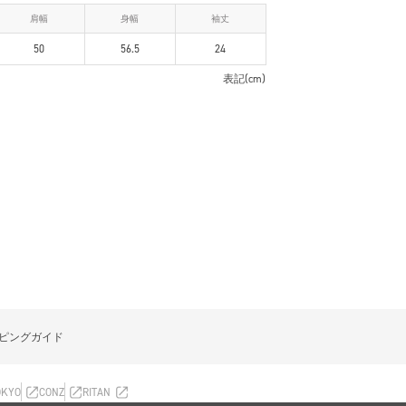
肩幅
身幅
袖丈
50
56.5
24
表記(cm)
ピングガイド
OKYO
CONZ
RITAN