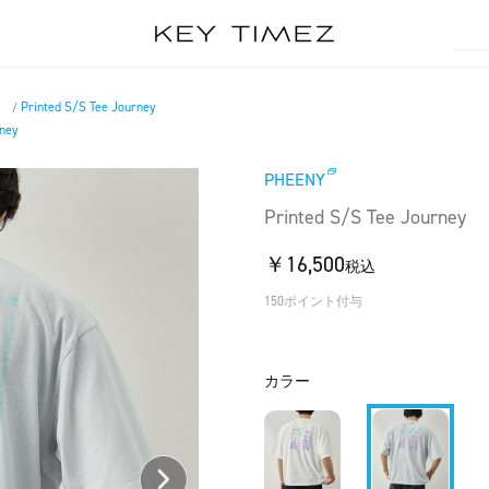
）
Printed S/S Tee Journey
/
rney
PHEENY
Printed S/S Tee Journey
￥16,500
税込
150ポイント付与
カラー