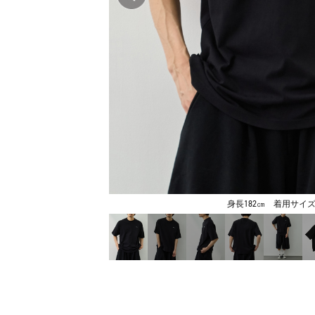
身長182㎝ 着用サイズ