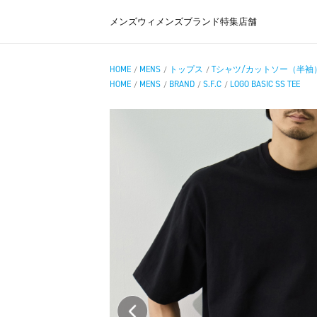
メンズ
ウィメンズ
ブランド
特集
店舗
HOME
MENS
トップス
Tシャツ/カットソー（半袖
/
/
/
HOME
MENS
BRAND
S.F.C
LOGO BASIC SS TEE
/
/
/
/