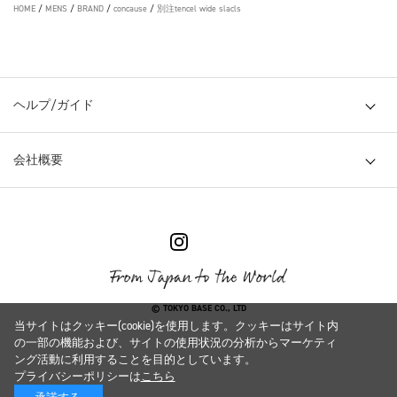
HOME
/
MENS
/
BRAND
/
concause
/
別注tencel wide slacls
ヘルプ/ガイド
会社概要
© TOKYO BASE CO., LTD
当サイトはクッキー(cookie)を使用します。クッキーはサイト内
の一部の機能および、サイトの使用状況の分析からマーケティ
ング活動に利用することを目的としています。
プライバシーポリシーは
こちら