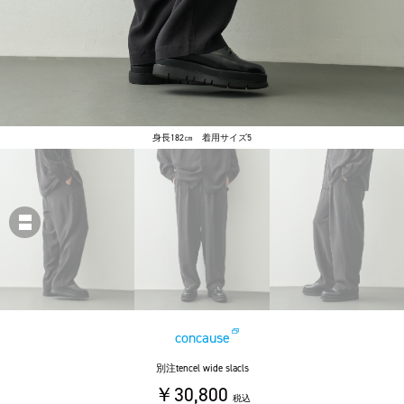
身長182㎝ 着用サイズ5
concause
別注tencel wide slacls
￥30,800
税込