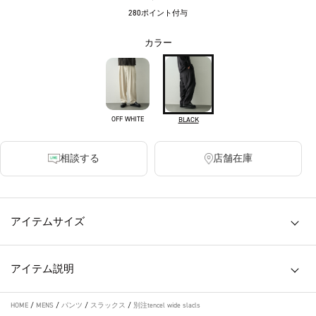
280ポイント付与
カラー
OFF WHITE
BLACK
相談する
店舗在庫
アイテムサイズ
アイテム説明
HOME
/
MENS
/
パンツ
/
スラックス
/
別注tencel wide slacls