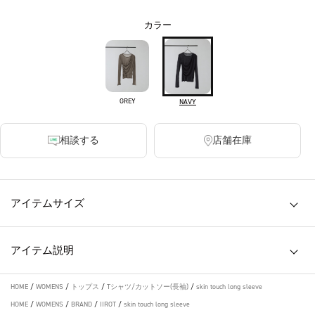
カラー
GREY
NAVY
相談する
店舗在庫
アイテムサイズ
アイテム説明
HOME
/
WOMENS
/
トップス
/
Tシャツ/カットソー(長袖)
/
skin touch long sleeve
HOME
/
WOMENS
/
BRAND
/
IIROT
/
skin touch long sleeve