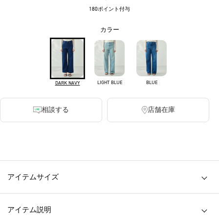
180ポイント付与
カラー
LIGHT BLUE
BLUE
DARK NAVY
相談する
店舗在庫
・透け感 無し ・裏地 無し ・伸縮性 無し
アイテムサイズ
アイテム説明