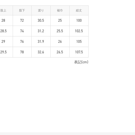
股上
股下
渡り
裾巾
総丈
28
72
30.5
25
100
28.5
74
31.2
25.5
102.5
29
76
31.9
26
105
29.5
78
32.6
26.5
107.5
表記(cm)
 ・裏地 無し ・伸縮性 無し