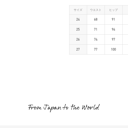
サイズ
ウエスト
ヒップ
24
68
91
25
71
94
26
74
97
27
77
100
・透け感 無し