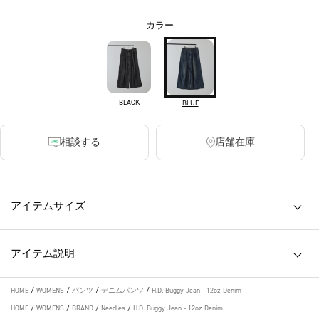
カラー
BLACK
BLUE
相談する
店舗在庫
アイテムサイズ
アイテム説明
HOME
/
WOMENS
/
パンツ
/
デニムパンツ
/
H.D. Buggy Jean - 12oz Denim
HOME
/
WOMENS
/
BRAND
/
Needles
/
H.D. Buggy Jean - 12oz Denim