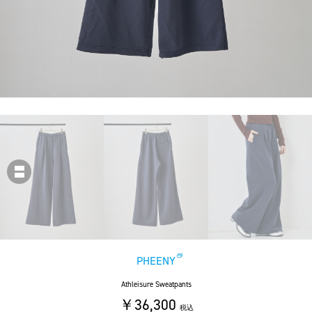
PHEENY
Athleisure Sweatpants
￥36,300
税込