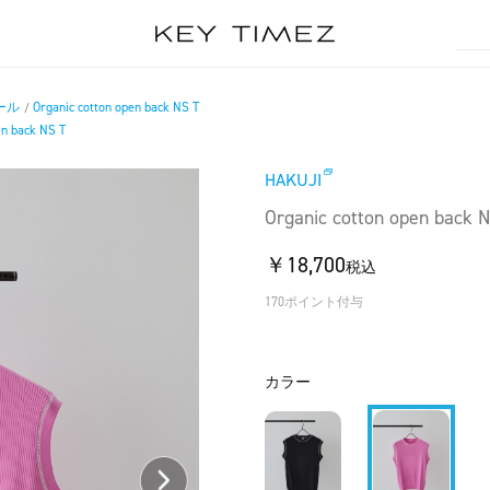
ール
Organic cotton open back NS T
/
en back NS T
HAKUJI
Organic cotton open back N
￥18,700
税込
170ポイント付与
カラー