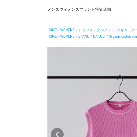
メンズ
ウィメンズ
ブランド
特集
店舗
HOME
WOMENS
トップス
タンクトップ/キャミソ
/
/
/
HOME
WOMENS
BRAND
HAKUJI
Organic cotton op
/
/
/
/