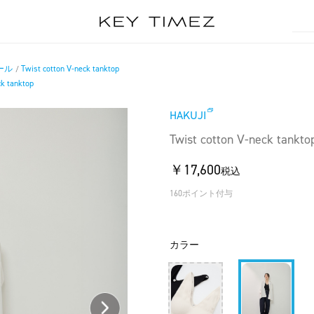
ール
Twist cotton V-neck tanktop
/
ck tanktop
HAKUJI
Twist cotton V-neck tankto
￥17,600
税込
160ポイント付与
カラー