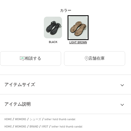
カラー
BLACK
LIGHT BROWN
相談する
店舗在庫
アイテムサイズ
アイテム説明
HOME
/
WOMENS
/
シューズ
/
lether hold thumb sandal
HOME
/
WOMENS
/
BRAND
/
IIROT
/
lether hold thumb sandal