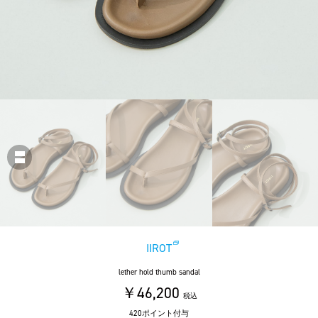
IIROT
lether hold thumb sandal
￥46,200
税込
420ポイント付与