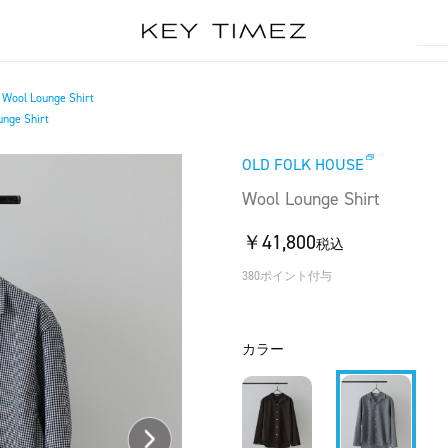
Wool Lounge Shirt
/
nge Shirt
OLD FOLK HOUSE
Wool Lounge Shirt
￥41,800
税込
380ポイント付与
カラー