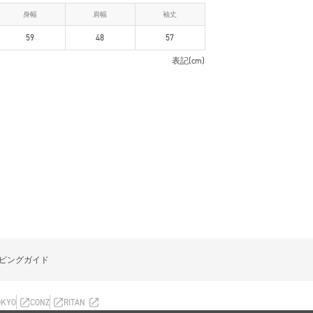
身幅
肩幅
袖丈
59
48
57
表記(cm)
ピングガイド
OKYO
CONZ
RITAN