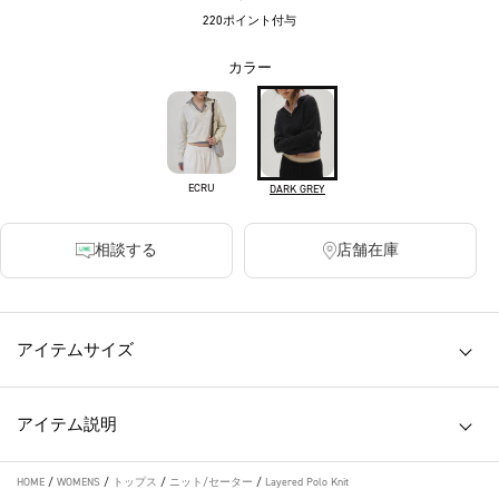
220ポイント付与
カラー
ECRU
DARK GREY
相談する
店舗在庫
アイテムサイズ
アイテム説明
HOME
/
WOMENS
/
トップス
/
ニット/セーター
/
Layered Polo Knit