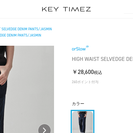
T SELVEDGE DENIM PANTS/JASMIN
EDGE DENIM PANTS/JASMIN
orSlow
HIGH WAIST SELVEDGE D
￥28,600
税込
260ポイント付与
カラー