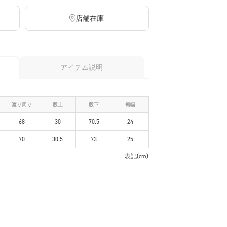
店舗在庫
アイテム説明
渡り周り
股上
股下
裾幅
68
30
70.5
24
70
30.5
73
25
表記(cm)