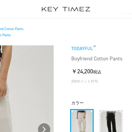
end Cotton Pants
n Pants
TODAYFUL
Boyfriend Cotton Pants
￥24,200
税込
220ポイント付与
カラー