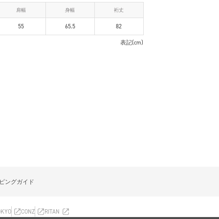
肩幅
身幅
裄丈
55
65.5
82
表記(cm)
ピングガイド
OKYO
CONZ
RITAN