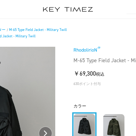
ター
M-65 Type Field Jacket - Military Twill
/
 Jacket - Military Twill
RhodolirioN
M-65 Type Field Jacket - Mil
￥69,300
税込
630ポイント付与
カラー