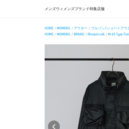
メンズ
ウィメンズ
ブランド
特集
店舗
HOME
WOMENS
アウター
ブルゾン/ショートアウ
/
/
/
HOME
WOMENS
BRAND
RhodolirioN
M-65 Type Field
/
/
/
/