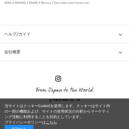
HOME
/
WOMENS
/
BRAND
/
08sircus
/
Giza cotton short trench coat
ヘルプ/ガイド
会社概要
© TOKYO BASE CO., LTD
当サイトはクッキー(cookie)を使用します。クッキーはサイト内
の一部の機能および、サイトの使用状況の分析からマーケティ
ング活動に利用することを目的としています。
プライバシーポリシーは
こちら