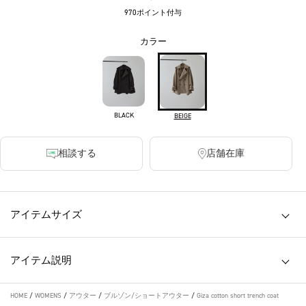
970ポイント付与
カラー
BLACK
BEIGE
相談する
店舗在庫
アイテムサイズ
アイテム説明
HOME
/
WOMENS
/
アウター
/
ブルゾン/ショートアウター
/
Giza cotton short trench coat