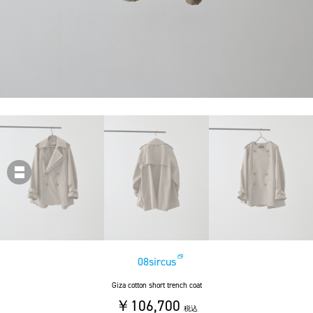
08sircus
Giza cotton short trench coat
￥106,700
税込