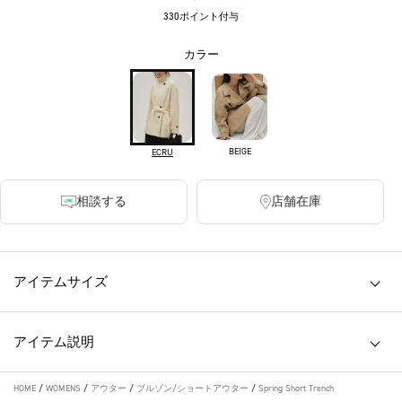
330ポイント付与
カラー
BEIGE
ECRU
相談する
店舗在庫
アイテムサイズ
アイテム説明
HOME
/
WOMENS
/
アウター
/
ブルゾン/ショートアウター
/
Spring Short Trench