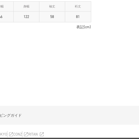
肩幅
身幅
袖丈
裄丈
46
122
58
81
表記(cm)
ピングガイド
OKYO
CONZ
RITAN