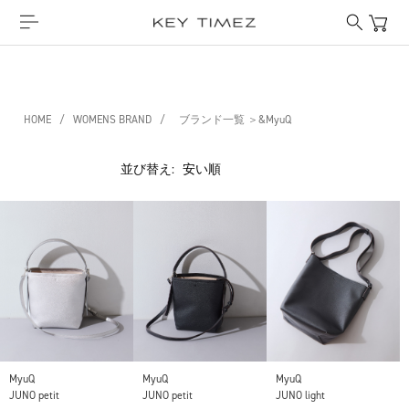
HOME
/
WOMENS BRAND
/
ブランド一覧 ＞&MyuQ
並び替え:
MyuQ
MyuQ
MyuQ
JUNO petit
JUNO petit
JUNO light