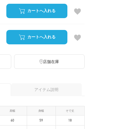
カートへ入れる
カートへ入れる
店舗在庫
アイテム説明
肩幅
身幅
そで丈
60
59
18