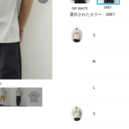
GREY
OFF WHITE
選択されたカラー：GREY
S
M
L
L
S