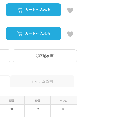
カートへ入れる
カートへ入れる
店舗在庫
アイテム説明
肩幅
身幅
そで丈
60
59
18