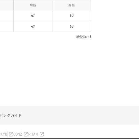
肩幅
身幅
47
60
49
63
表記(cm)
ピングガイド
OKYO
CONZ
RITAN