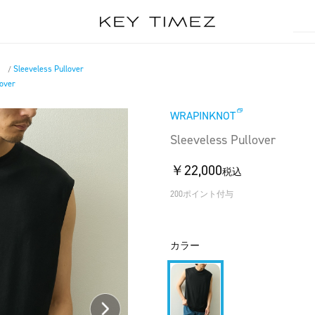
）
Sleeveless Pullover
/
lover
WRAPINKNOT
Sleeveless Pullover
￥22,000
税込
200ポイント付与
カラー