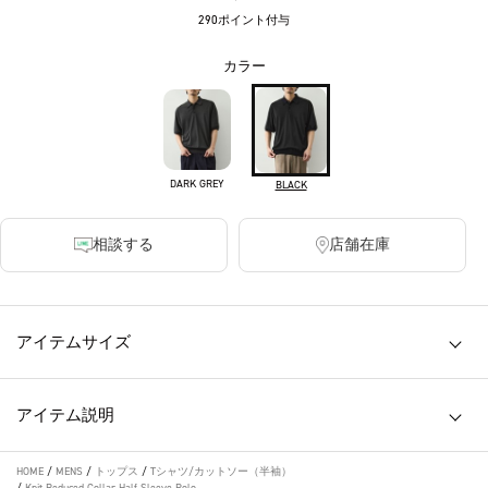
290ポイント付与
カラー
DARK GREY
BLACK
相談する
店舗在庫
アイテムサイズ
アイテム説明
HOME
/
MENS
/
トップス
/
Tシャツ/カットソー（半袖）
/
Knit Reduced Collar Half Sleeve Polo