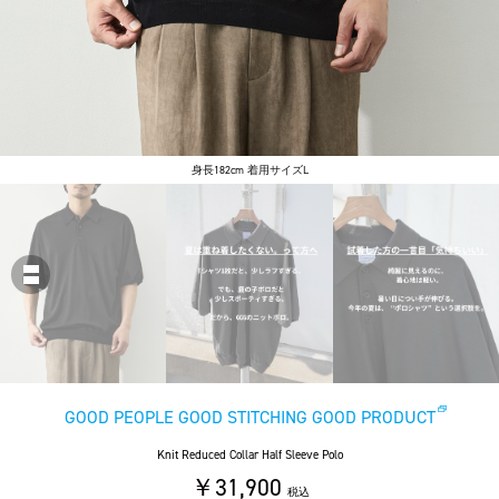
身長182cm 着用サイズL
GOOD PEOPLE GOOD STITCHING GOOD PRODUCT
Knit Reduced Collar Half Sleeve Polo
￥31,900
税込